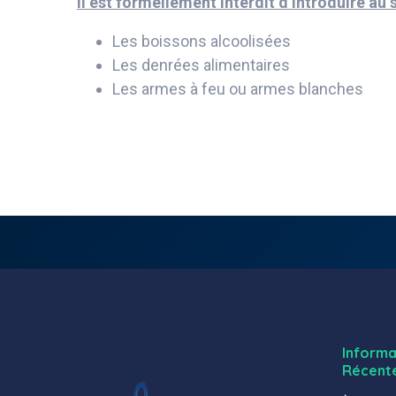
Il est formellement interdit d’introduire au 
Les boissons alcoolisées
Les denrées alimentaires
Les armes à feu ou armes blanches
Informa
Récent